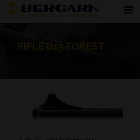
RIFLE B15 FOREST
El Rifle B15 Forest es el primer rifle