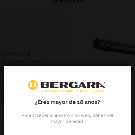
res procesos de
 una precisión sub-MOA.
s cañones se convirtió en
scila entre 200 y 400
rfil del cañón. Los
e, consistente y eficiente
 la precisión y el
¿Eres mayor de 18 años?
Para acceder a nuestro sitio web, debes ser
mayor de edad.