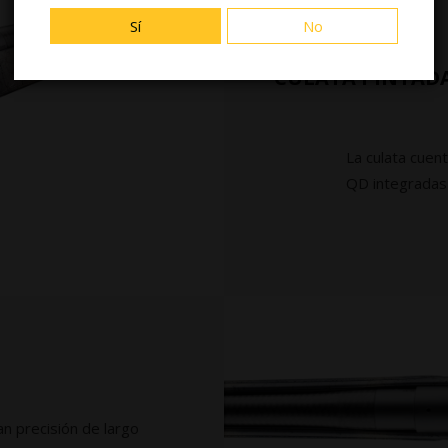
Sí
No
CULATA PINTAD
La culata cuen
QD integradas p
an precisión de largo