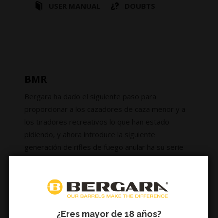
USER MANUAL
DOUBTS
BMR
Bergara ha dado el siguiente paso para
proporcionar a los cazadores de caza menor y a
los tiradores recreativos lo que han estado
pidiendo, y ahora introduce la siguiente
generación de rifles de fuego anular ha su serie
Rimfire. El Bergara BMR (Micro Rifle Bergara)
ofrece a los cazadores de caza menor otra sólida
elección de arma de fuego para llevar al campo
esta temporada de caza.
¿Eres mayor de 18 años?
El cañón está disponible en acero o carbono.