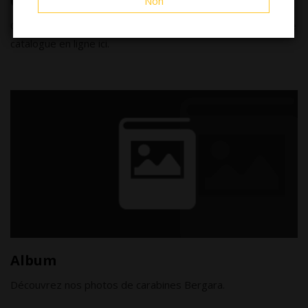
Catalogue
Non
Consultez la gamme complète des fusils Bergara dans notre
catalogue en ligne ici.
Album
Découvrez nos photos de carabines Bergara.