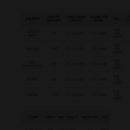
PAS DE
LONGUEUR
DIAMÈTRE
CALIBRE
FIL.
RAYURE
CANON
BOU.
C
5/8-
.22-250
1:9"
51 cm (20")
17.5 mm
24
Rem.
UNEF
5/8-
.243 Win.
1:10"
51 cm (20")
17.5 mm
24
UNEF
5/8-
6.5
1:8"
51 cm (20")
17.5 mm
24
Creedmoor
UNEF
5/8-
6.5 PRC
1:8"
51 cm (20")
17.5 mm
24
UNEF
5/8-
.308 Win.
1:10"
51 cm (20")
17.5 mm
24
UNEF
STOKE
TWIST
BBL LENGTH
MAGAZINE
PPC