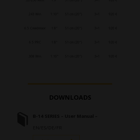
.22-250 Rem.
1:9"
51 cm (20")
3+1
920 €
.243 Win.
1:10"
51 cm (20")
3+1
920 €
6.5 Creedmoor
1:8"
51 cm (20")
3+1
920 €
6.5 PRC
1:8"
51 cm (20")
3+1
920 €
.308 Win.
1:10"
51 cm (20")
3+1
920 €
DOWNLOADS
B-14 SERIES – User Manual –
EN/ES/DE/FR