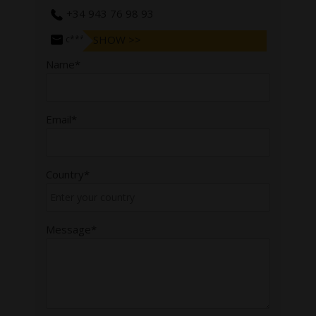
+34 943 76 98 93
SHOW >>
c******@bergararifles.com
Name*
Email*
Country*
Message*