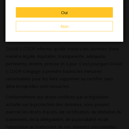
mentionnés ci-dessus.
Oui
Nous vous informons que nous traiterons vos données
conformément à l’existence de votre consentement et/ou
Non
de la relation contractuelle que nous entretenons avec
vous.
DIKAR S COOP informe qu’elle traitera les données d’une
manière légale, équitable, transparente, adéquate,
pertinente, limitée, précise et à jour. C’est pourquoi DIKAR
S COOP s’engage à prendre toutes les mesures
raisonnables pour les faire supprimer ou rectifier sans
délai lorsqu’elles sont inexactes.
Conformément aux droits conférés par la législation
actuelle sur la protection des données, vous pouvez
exercer les droits d’accès, de rectification, de limitation du
traitement, de la délégabilité, de la portabilité et de
l’opposition au traitement de vos données personnelles