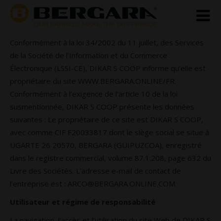
Conformément à la loi 34/2002 du 11 juillet, des Services
de la Société de l’Information et du Commerce
Électronique (LSSI-CE), DIKAR S COOP informe qu’elle est
propriétaire du site WWW.BERGARA.ONLINE/FR.
Conformément à l’exigence de l’article 10 de la loi
susmentionnée, DIKAR S COOP présente les données
suivantes : Le propriétaire de ce site est DIKAR S COOP,
avec comme CIF F20033817 dont le siège social se situe à
UGARTE 26 20570, BERGARA (GUIPUZCOA), enregistré
dans le registre commercial, volume 87.1.208, page 632 du
Livre des Sociétés. L’adresse e-mail de contact de
l’entreprise est :
ARCO@BERGARA.ONLINE.COM
.
Utilisateur et régime de responsabilité
La navigation, l’accès et l’utilisation du site Web de DIKAR S