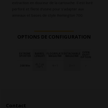
extraction en douceur de la cartouche. Il est livré
perforé et fileté d’usine pour s’adapter aux
anneaux et bases de style Remington 700.
OPTIONS DE CONFIGURATION
OPEN
EXTREME
BARREL
FLOORPLATE
DETACHABLE
SIGHT
SPORTER
LENGHT
MAGAZINE
MAGAZINE
OPTION
45,7 cm
.308 Win
4 + 1
3 + 1
✓
(18")
Contact