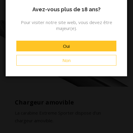
les canons sont filetés (M14x1).
Avez-vous plus de 18 ans?
Pour visiter notre site web, vous devez être
majeur(e).
Oui
Non
Chargeur amovible
La carabine Extreme Sporter dispose d’un
chargeur amovible.