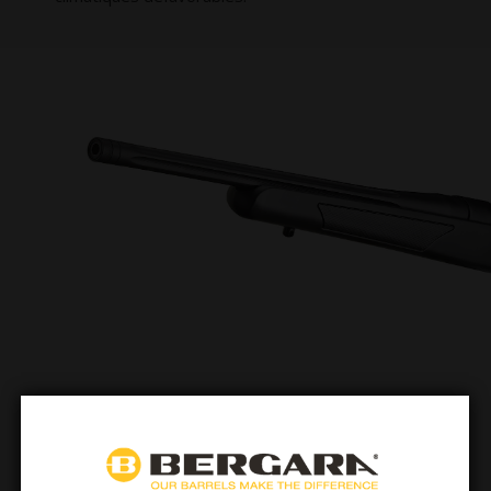
Canon Bergara
Le canon en acier inoxydable Bergara est fini à
Stainless Steel Cerakote® / Gris Inoxydable. Tous